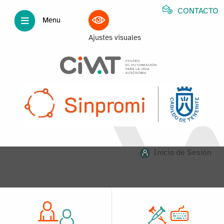
CONTACTO
Menu
Ajustes visuales
Inicio de Sesión