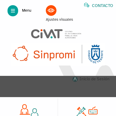
CONTACTO
Menu
Ajustes visuales
Inicio de Sesión