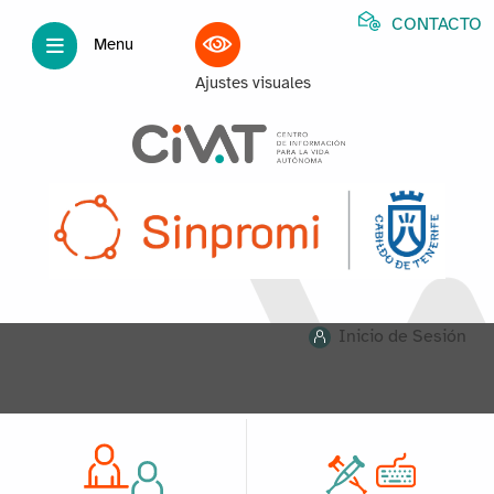
CONTACTO
Menu
Ajustes visuales
Inicio de Sesión