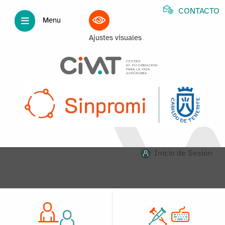
CONTACTO
Menu
Ajustes visuales
Inicio de Sesión