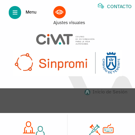
CONTACTO
Menu
Ajustes visuales
Inicio de Sesión