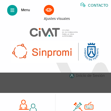
CONTACTO
Menu
Ajustes visuales
Inicio de Sesión