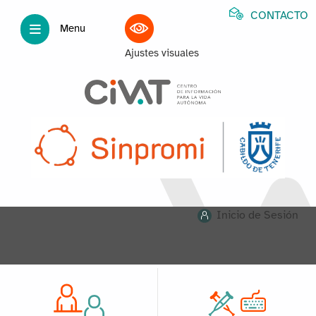
CONTACTO
Menu
Ajustes visuales
Inicio de Sesión