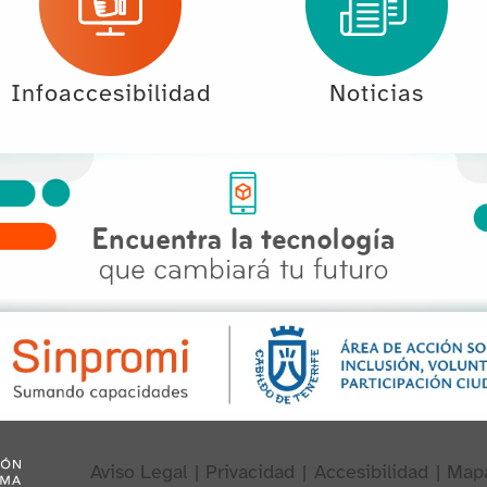
Infoaccesibilidad
Noticias
Aviso Legal
|
Privacidad
|
Accesibilidad
|
Map