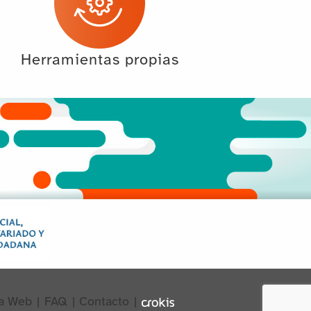
Herramientas propias
a Web
|
FAQ
|
Contacto
|