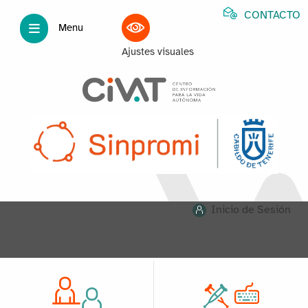
CONTACTO
Menu
Ajustes visuales
Inicio de Sesión