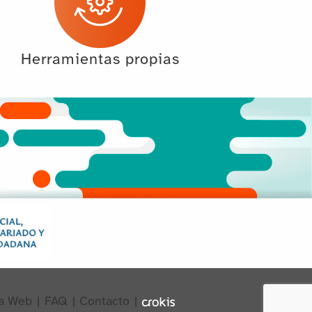
Herramientas propias
a Web
|
FAQ
|
Contacto
|