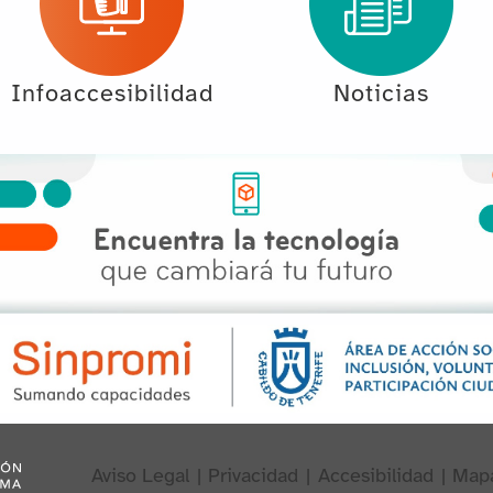
Infoaccesibilidad
Noticias
Aviso Legal
|
Privacidad
|
Accesibilidad
|
Map