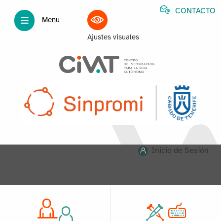
CONTACTO
Menu
Ajustes visuales
Inicio de Sesión