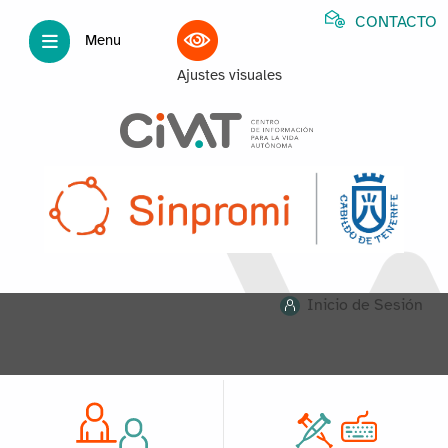
CONTACTO
Menu
Ajustes visuales
Inicio de Sesión