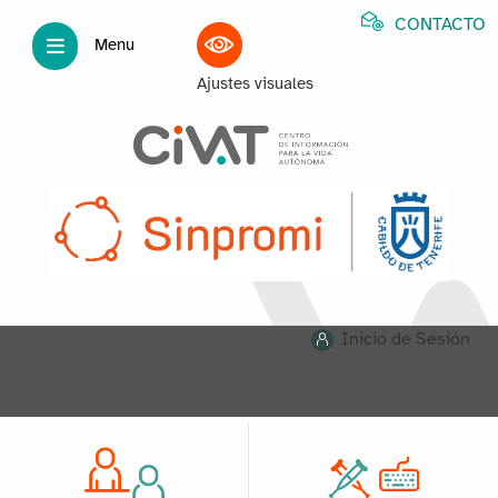
CONTACTO
Menu
Ajustes visuales
Inicio de Sesión