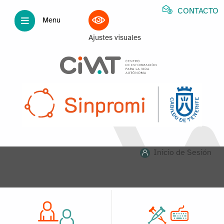
CONTACTO
Menu
Ajustes visuales
Inicio de Sesión