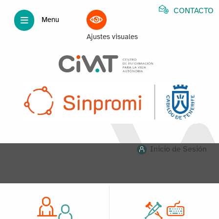
CONTACTO
Menu
Ajustes visuales
Inicio de Sesión