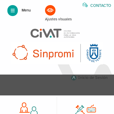
CONTACTO
Menu
Ajustes visuales
Inicio de Sesión