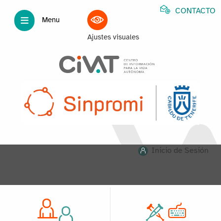
CONTACTO
Menu
Ajustes visuales
Inicio de Sesión