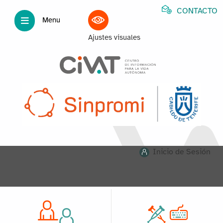
CONTACTO
Menu
Ajustes visuales
Inicio de Sesión