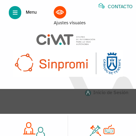
CONTACTO
Menu
Ajustes visuales
Inicio de Sesión