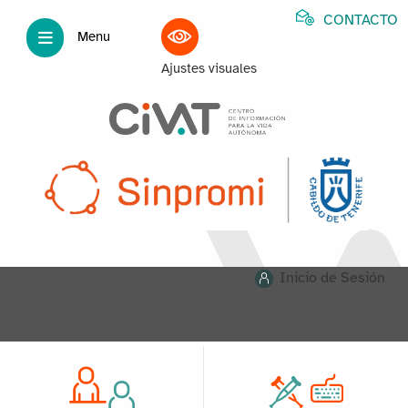
CONTACTO
Menu
Ajustes visuales
Inicio de Sesión