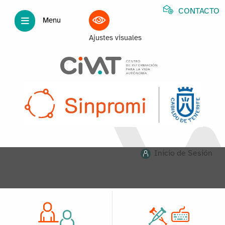
CONTACTO
Menu
Ajustes visuales
Inicio de Sesión