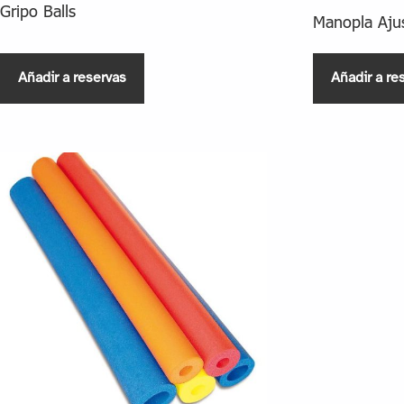
Gripo Balls
Manopla Ajus
Añadir a reservas
Añadir a re