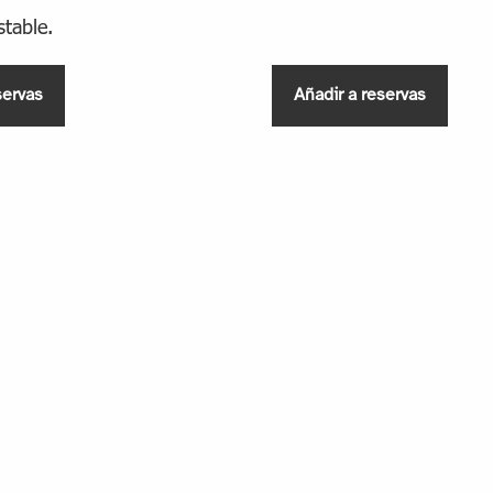
table.
servas
Añadir a reservas