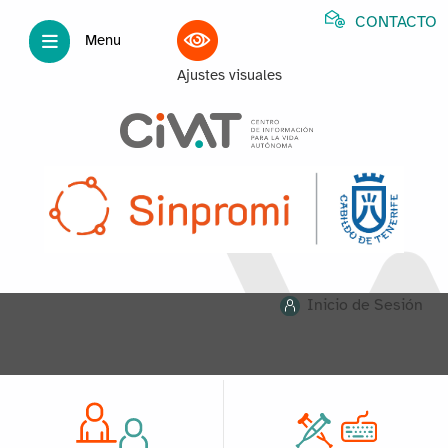
CONTACTO
Menu
Ajustes visuales
Inicio de Sesión