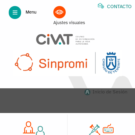
CONTACTO
Menu
Ajustes visuales
Inicio de Sesión