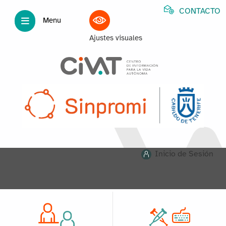
CONTACTO
Menu
Ajustes visuales
Inicio de Sesión