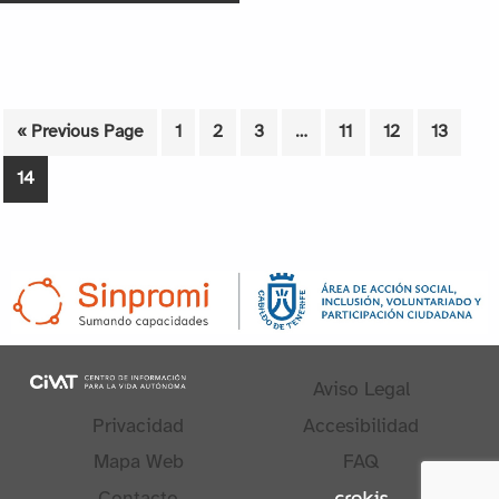
« Previous Page
1
2
3
…
11
12
13
14
Aviso Legal
Privacidad
Accesibilidad
Mapa Web
FAQ
Contacto