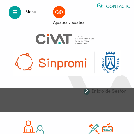
CONTACTO
Menu
Ajustes visuales
Inicio de Sesión