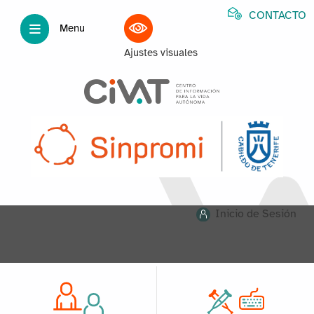
CONTACTO
Menu
Ajustes visuales
Inicio de Sesión