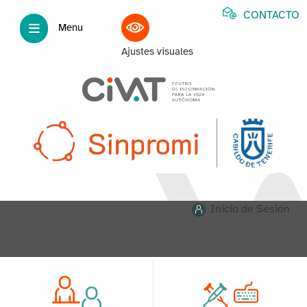
CONTACTO
Menu
Ajustes visuales
Inicio de Sesión