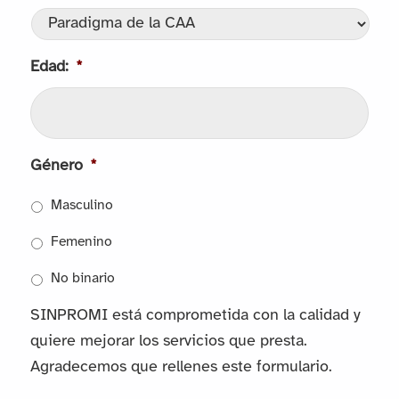
MM
barra
Edad:
*
AAAA
Género
*
Masculino
Femenino
No binario
SINPROMI está comprometida con la calidad y
quiere mejorar los servicios que presta.
Agradecemos que rellenes este formulario.