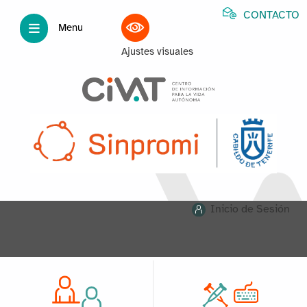
CONTACTO
Menu
Ajustes visuales
Inicio de Sesión