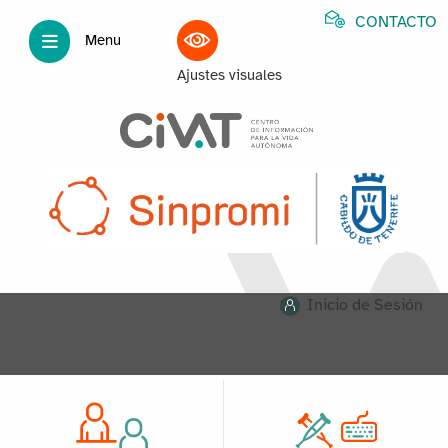
CONTACTO
Menu
Ajustes visuales
Inicio de Sesión