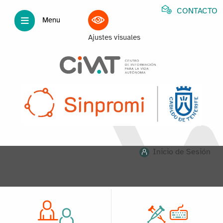
CONTACTO
Menu
Ajustes visuales
Inicio de Sesión