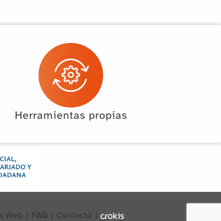
Herramientas propias
a Web
|
FAQ
|
Contacto
|