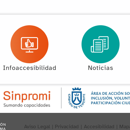
Infoaccesibilidad
Noticias
Aviso Legal
|
Privacidad
|
Accesibilidad
|
Map