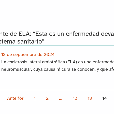
ente de ELA: “Esta es un enfermedad dev
stema sanitario”
13 de septiembre de 2024
La esclerosis lateral amiotrófica (ELA) es una enfermed
neuromuscular, cuya causa ni cura se conocen, y que afec
Anterior
1
2
…
12
13
14