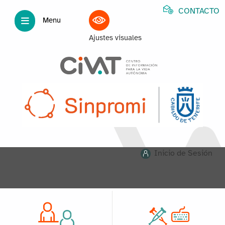
CONTACTO
Menu
Ajustes visuales
Inicio de Sesión