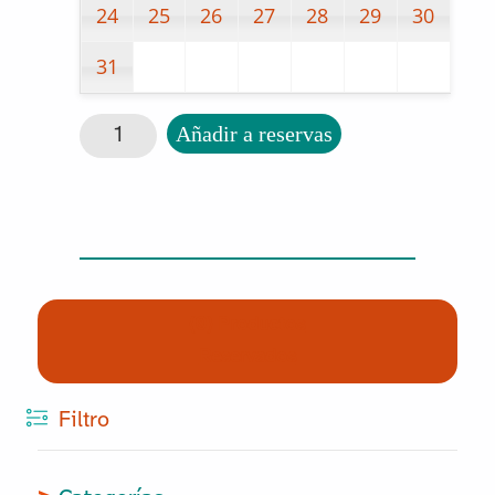
24
25
26
27
28
29
30
31
Ajedrez/Parchís/Damas cantidad
Añadir a reservas
(0) Productos
Reservados
Filtro