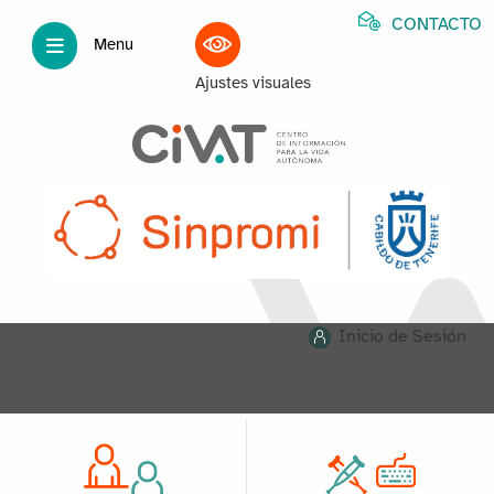
CONTACTO
Menu
Ajustes visuales
Inicio de Sesión