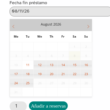
Fecha fin préstamo
August
2026
Mo
Tu
We
Th
Fr
Sa
Su
1
2
3
4
5
6
7
8
9
10
11
12
13
14
15
16
17
18
19
20
21
22
23
24
25
26
27
28
29
30
31
Arena cinética 8 colores PlayFoam cantidad
Añadir a reservas