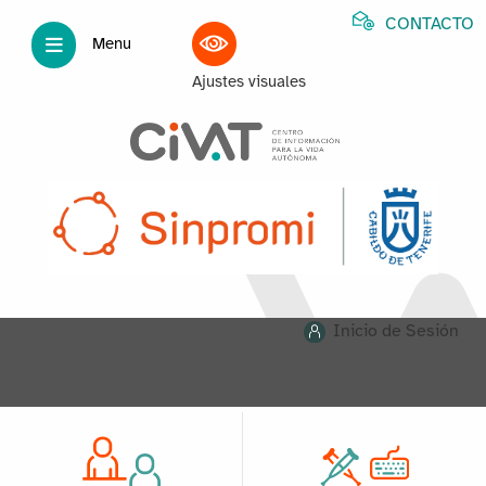
CONTACTO
Menu
Ajustes visuales
Inicio de Sesión