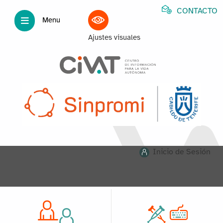
CONTACTO
Menu
Ajustes visuales
Inicio de Sesión