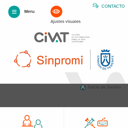
CONTACTO
Menu
Ajustes visuales
Inicio de Sesión