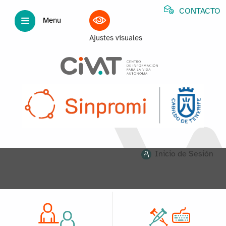
CONTACTO
Menu
Ajustes visuales
Inicio de Sesión