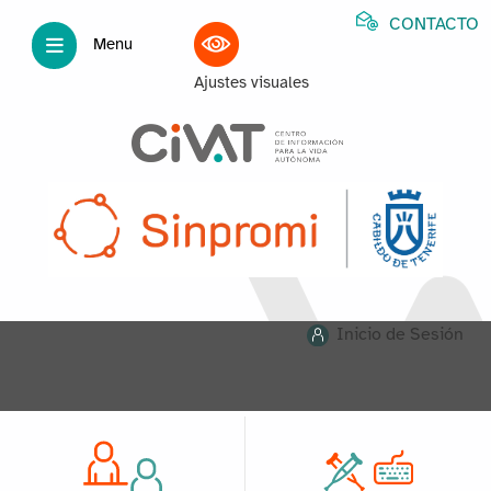
CONTACTO
Menu
Ajustes visuales
Inicio de Sesión