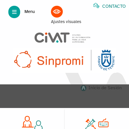
CONTACTO
Menu
Ajustes visuales
Inicio de Sesión