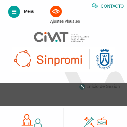
CONTACTO
Menu
Ajustes visuales
Inicio de Sesión