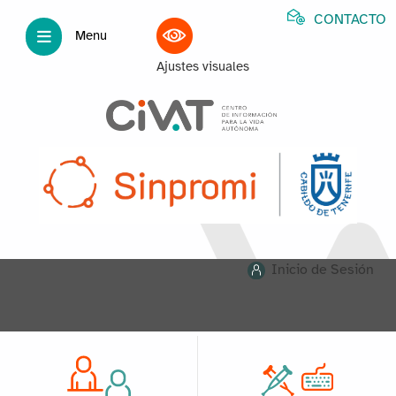
CONTACTO
Menu
Ajustes visuales
Inicio de Sesión