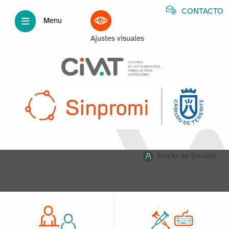
CONTACTO
Menu
Ajustes visuales
Inicio de Sesión