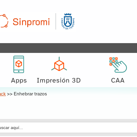
Apps
Impresión 3D
CAA
ack
>>
Enhebrar trazos
car: