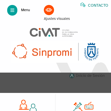
CONTACTO
Menu
Ajustes visuales
Inicio de Sesión