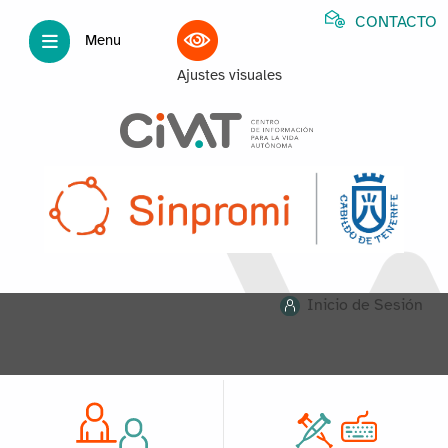
CONTACTO
Menu
Ajustes visuales
Inicio de Sesión