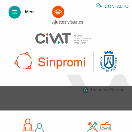
CONTACTO
Menu
Ajustes visuales
Inicio de Sesión